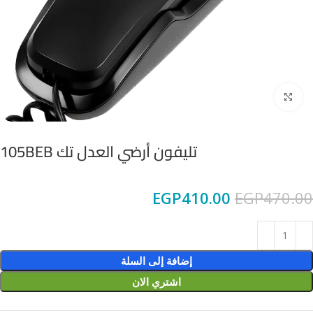
Click to enlarge
تليفون أرضي العدل تك 105BEB
EGP
410.00
EGP
470.00
إضافة إلى السلة
اشتري الان