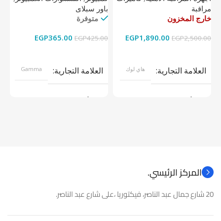
مراقبة
باور سبلاى
دي
خارج المخزون
متوفرة
خا
EGP
365.00
EGP
1,890.00
00
EGP
425.00
EGP
2,500.00
قراءة المزيد
إضافة إلى السلة
العلامة التجارية
هاي لوك
العلامة التجارية
Gamma
موديل
موديل
نوع المنتج
كاميرات مراقبة
نوع المنتج
باور سبلاى
المركز الرئيسي.
20 شارع جمال عبد الناصر، فيكتوريا ،على شارع عبد الناصر.