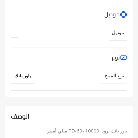
موديل
موديل
نوع
نوع المنتج
باور بانك
الوصف
باور بانك برودا PD-69- 10000 مللي أمبير