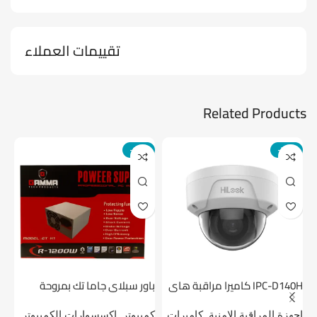
تقييمات العملاء
Related Products
-14%
-24%
IPC-D140H كاميرا مراقبة هاى
باور سبلاي جاما تك بمروحة
لوك داخلية 4 ميجا
واحدة
1 تيرابايت NV1 NVMe PCIe
اجهزة المراقبة الامنية
,
كاميرات
كمبيوتر
,
اكسسوارات الكمبيوتر
,
اج