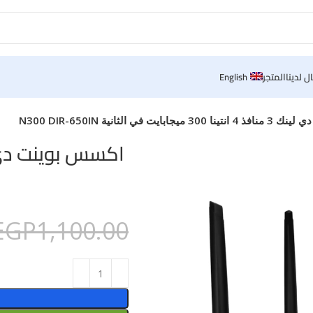
ل لدينا
المتجر
English
ايت في الثانية N300 DIR-650IN
EGP
1,100.00