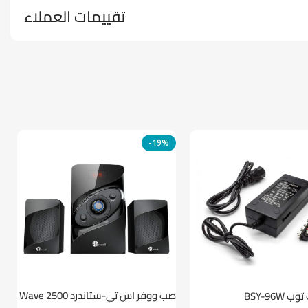
تقييمات العملاء
-19%
صب ووفر اس تي-ستاندرد Wave 2500
BSY-96W
ط