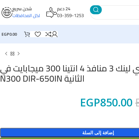
24 دعم
شحن سريع
03-359-1253
لكل المحافظات
EGP
0.00
اكسس بوينت دي لينك 3 منافذ 4 انتينا 300 ميجابايت في
الثانية N300 DIR-650IN
EGP
850.00
إضافة إلى السلة