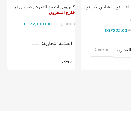
2.1
كمبيوتر
,
انظمة الصوت
,
صب ووفر
اللاب توب
,
شاحن لاب توب
,
ا
خارج المخزون
خ
خ
EGP
2,100.00
EGP
2,600.00
EGP
225.00
0
E
قراءة المزيد
ى السلة
العلامة التجارية
التجارية
Generic
موديل
نوع المنتج
صب ووفر
تج
LAPTOP CH