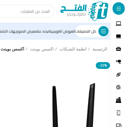
كل التصنيفات
العروض الترويجية
نبذه عنا
معرض الصور
جهات الاتصا
الرئيسية
انظمة الشبكات
اكسس بوينت
اكسس بوينت دي لينك 3 منافذ 4 انتينا 300 ميجاب
-23%