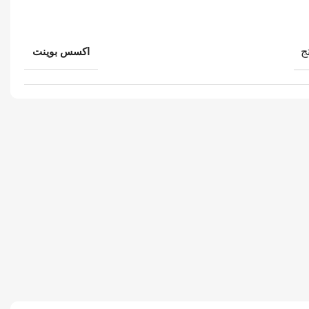
ج
اكسس بوينت