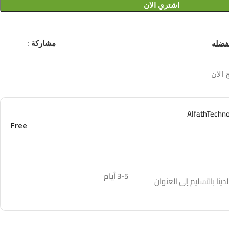
اشتري الان
مشاركة :
فضله
 الان
Free
3-5 أيام
نا بالتسليم إلى العنوان