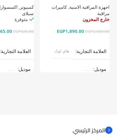
داخلية 4 ميجا
كمبيوتر
,
اكسسوارات
اجهزة المراقبة الامنية
,
كاميرات
سبلاى
مراقبة
متوفرة
خارج المخزون
65.00
EGP
1,890.00
EGP
425.00
EGP
2,500.00
إضافة إلى السلة
قراءة المزيد
العلامة التجارية
العلامة التجارية
هاي لوك
موديل
موديل
نوع المنتج
باو
نوع المنتج
كاميرات مراقبة
المركز الرئيسي.