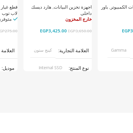
تيرابايت NV1 NVMe PCIe
 الكمبيوتر
,
باور
اجهزة تخزين البيانات
,
هارد ديسك
قطع غيار 
داخلى
لاب توب
خارج المخزون
متوفرة
EGP
3,425.00
EGP
3
GP
275.00
EGP
3,650.00
قراءة المزيد
إضافة إل
Gamma
العلامة التجارية
كينج ستون
العلامة 
نوع المنتج
Internal SSD
موديل
ر سبلاى
موديل
NV1
نوع المن
ARGERS