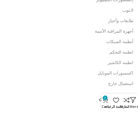
لابتوب
طابعات وأحبار
أجهزة المراقبة الأمنية
أنظمة الشبكات
انظمة التحكم
انظمة الكاشير
اكسسورات الموبايل
استعمال خارج
روابط قد تهمك
0
Filter
مقارنة
قائمة الرغبات
Cart
الأحكام والشروط
العروض الترويجية
المتجر