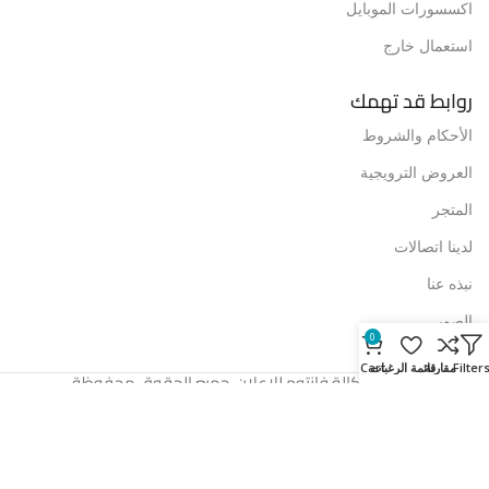
اكسسورات الموبايل
استعمال خارج
روابط قد تهمك
الأحكام والشروط
العروض الترويجية
المتجر
لدينا اتصالات
نبذه عنا
الصور
0
Filter
مقارنة
قائمة الرغبات
Cart
© 2024 وكالة فانتوم للإعلان. جميع الحقوق محفوظة.
العربية
English
(
الإنجليزية
)