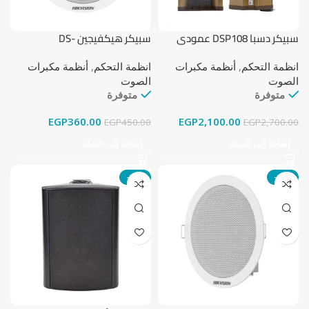
سبيكر دسبا DSP108 عمودي
سبيكر هيكفيجين DS-
ثنائي الاتجاه مقاوم للماء بقوة
QAE0203G1-V بقوة 3 واط
10 واط
انظمة التحكم
,
أنظمة مكبرات
انظمة التحكم
,
أنظمة مكبرات
الصوت
الصوت
متوفرة
متوفرة
EGP
360.00
EGP
2,100.00
EGP
450.00
EGP
2,700.00
إضافة إلى السلة
إضافة إلى السلة
-17%
-17%