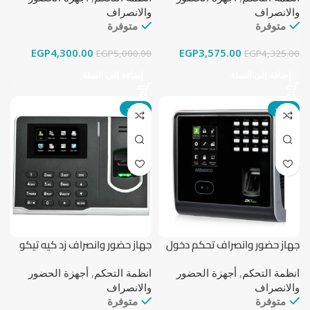
ببطارية داخلية
والانصراف
والانصراف
متوفرة
متوفرة
EGP
4,300.00
EGP
3,575.00
EGP
5,000.00
EGP
4,325.00
إضافة إلى السلة
إضافة إلى السلة
-21%
-13%
جهاز حضور وانصراف تحكم دخول
جهاز حضور وانصراف زد كيه تيكو
زد كيه تيكو MB6000 ببصمة
LX15 USB للحضور و الانصراف
الوجه والإصبع والكارت
انظمة التحكم
,
أجهزة الحضور
انظمة التحكم
,
أجهزة الحضور
والانصراف
والانصراف
متوفرة
متوفرة