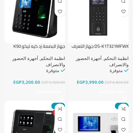
DS-K1T321MFWX جهاز التعرف
جهاز البصمة زد كيه تيكو K50
على الوجه هيكفيجين
انظمة التحكم
,
أجهزة الحضور
انظمة التحكم
,
أجهزة الحضور
والانصراف
والانصراف
متوفرة
متوفرة
EGP
3,200.00
EGP
3,990.00
EGP
3,500.00
EGP
4,800.00
إضافة إلى السلة
إضافة إلى السلة
-18%
-28%
HOT